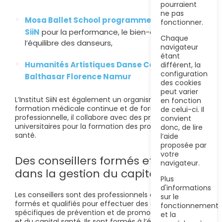
pourraient
ne pas
Mosa Ballet School programme Self-Care by
fonctionner.
SiiN
pour la performance, le bien-être et
Chaque
l’équilibre des danseurs,
navigateur
étant
Humanités Artistiques Danse Conservatoire
différent, la
configuration
Balthasar Florence Namur
des cookies
peut varier
L’Institut SiiN est également un organisme agréé de
en fonction
formation médicale continue et de formation
de celui-ci. Il
professionnelle, il collabore avec des programmes
convient
universitaires pour la formation des professionnels de
donc, de lire
santé.
l’aide
proposée par
votre
Des conseillers formés et qualifiés
navigateur.
dans la gestion du capital santé
Plus
d'informations
Les conseillers sont des professionnels de santé
sur le
formés et qualifiés pour effectuer des consultations
fonctionnement
spécifiques de prévention et de promotion de la santé
et la
et du capital santé. Ils sont formés à l’écoute et aux