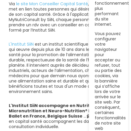
fonctionnement
Via
le site Mon Conseiller Capital Santé
, l'Institut SiiN
plus
met en lien toutes personnes qui désirent prendre soin
performant
de son capital santé. Grâce à l'application
du site
MyNutriConsult by SiiN, chaque personne pourra
internet.
prendre un rdv avec un conseiller en capital santé
formé par l’Institut SiiN.
Vous pouvez
configurer
L'Institut SiiN
est un institut scientifique indépendant
votre
qui œuvre depuis plus de 10 ans dans le domaine de la
navigateur
santé pour la promotion de l’alimentation santé
pour
durable, respectueuse de la santé de l’homme et de la
accepter ou
planète. Il intervient auprès de décideurs politiques,
refuser, tout
industriels, acteurs de l’alimentation, chercheurs et
ou partie des
médecins pour que demain nous ayons tous accès à
cookies, via
une alimentation saine et durable et que nous
la bannière
bénéficions toutes et tous d'un mode de vie et d'un
qui s’affiche
environnement sains.
lors de votre
arrivée sur le
site web. Par
L'Institut SiiN accompagne en Nutrition
conséquent,
Micronutrition et Neuro-Nutrition® les écoles de
certaines
Ballet en France, Belgique Suisse
...🩰 Les conseillers
fonctionnalités
en capital santé accompagnent les danseurs en
de notre site
consultation individuelle.
web