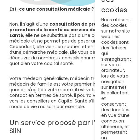
cookies
Est-ce une consultation médicale ?
Nous utilisons
Non, il s'agit d'une
consultation de prévention et
des cookies
promotion de la santé au service de votre
capital
sur notre site
santé
, elle ne se substitue pas à une consultation
web. Les
médicale et ne permet pas de poser un diagnostic.
cookies sont
Cependant, elle vient en soutien et en complément
des fichiers
d’une démarche médicale. Elle vous permettra de
qui
découvrir de nombreux conseils pour mieux gérer au
s’enregistrent
quotidien votre capital santé.
sur votre
ordinateur,
lors de votre
Votre médecin généraliste, médecin traitant ou
navigation
médecin de famille est votre premier interlocuteur
sur Internet.
quand il s'agit de votre santé, il est votre premier
Ils collectent
contact en termes de santé, il pourra vous orienter
et
vers les conseillers en Capital Santé s'il détecte un
conservent
mode de vie malsain par exemple.
des données
en vue d’une
Un service proposé par l’Institut
connexion
ultérieure, et
SiiN
permettent
un